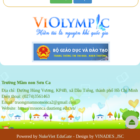
Trường Mầm non Sơn Ca
Địa chỉ:
Đường Hùng Vương, KP4B, xã Dầu Tiếng, thành phố Hồ Chí Minh
Điện thoại:
(0274)3561463
Email:
truongmamnonsonca2@gmail.com
Website:
https://mnsonca.dautieng.edu.vn/
Powered by
NukeViet EduGate
- Design by
VINADES.,JSC